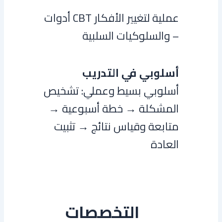
أدوات CBT عملية لتغيير الأفكار
والسلوكيات السلبية –
أسلوبي في التدريب
أسلوبي بسيط وعملي: تشخيص
المشكلة → خطة أسبوعية →
متابعة وقياس نتائج → تثبيت
العادة
التخصصات