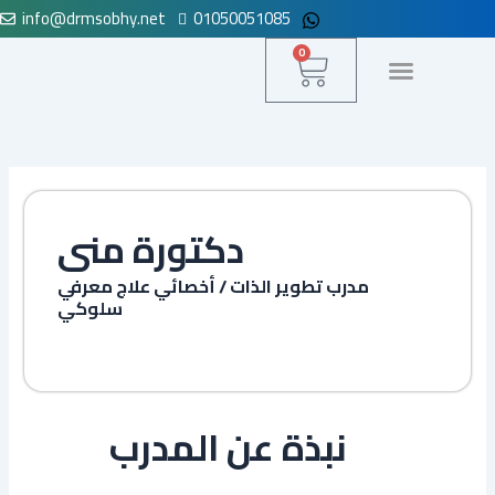
info@drmsobhy.net
01050051085
Skip
to
Cart
0
content
لوحة التحكم
دكتورة منى
مدرب تطوير الذات / أخصائي علاج معرفي
سلوكي
نبذة عن المدرب