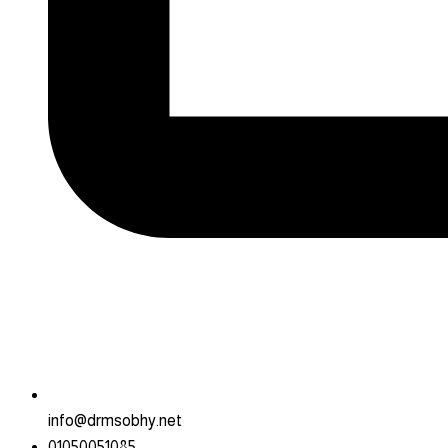
info@drmsobhy.net
01050051085