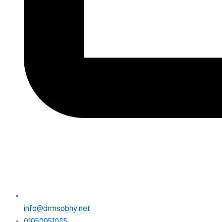
info@drmsobhy.net
01050051085